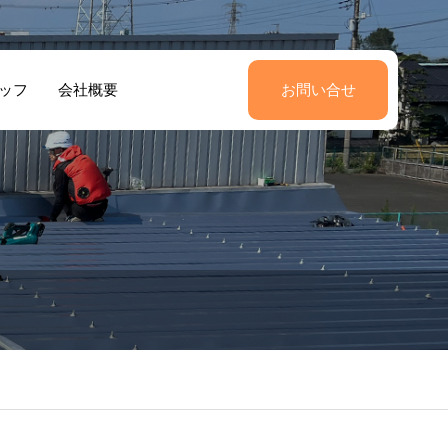
ッフ
会社概要
お問い合せ
震でずれた棟瓦
雨漏り修繕工事
修工事 （Y様
客様の声3
（K様邸）｜12
お客様の声2
）｜6万 太田市
万 伊勢崎連取
長岡町