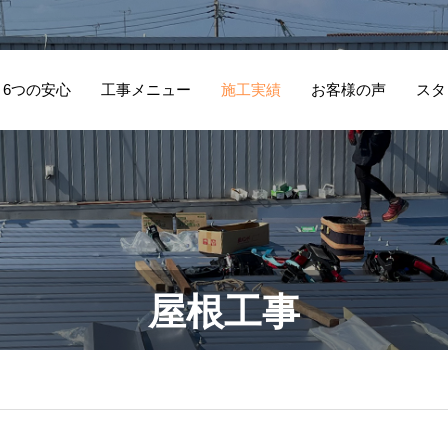
6つの安心
工事メニュー
施工実績
お客様の声
スタ
防犯対策として勝
地
手口を板金でふさ
補
お客様の声4
お
ぐ工事（M様邸）
邸
屋根工事
｜8万 伊勢崎市香
東
林町二丁目