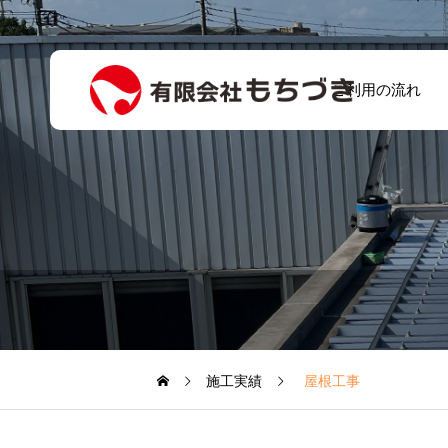
ご利用の流れ
雨漏りしていた外
壁の下地補強・板
お客様の声5
金修理（A様邸）
｜10万 伊勢崎市
連取町
施工実績
屋根工事