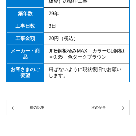
板金）の修理工事
築年数
29年
工事日数
3日
工事金額
20円（税込）
メーカー・商
JFE鋼板極みMAX カラーGL鋼板t
品
＝0.35 色ダークブラウン
お客さまのご
飛ばないように現状復旧でお願い
要望
します。
前の記事
次の記事
お問い合わせはこちら