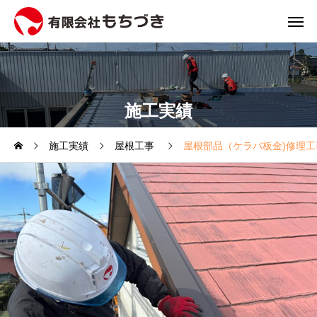
施工実績
施工実績
屋根工事
屋根部品（ケラバ板金)修理工