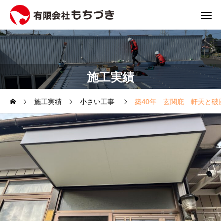
施工実績
施工実績
小さい工事
築40年 玄関庇 軒天と