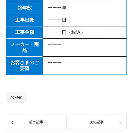
築年数
ーーー年
工事日数
ーーー日
工事金額
ーーー円（税込）
メーカー・商
ーーー
品
お客さまのご
ーーー
要望
nokiten
前の記事
次の記事