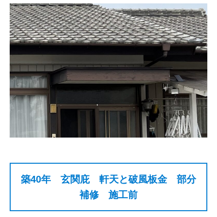
築40年 玄関庇 軒天と破風板金 部分
補修 施工前