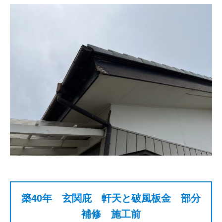
築40年 玄関庇 軒天と破風板金 部分
補修 施工前