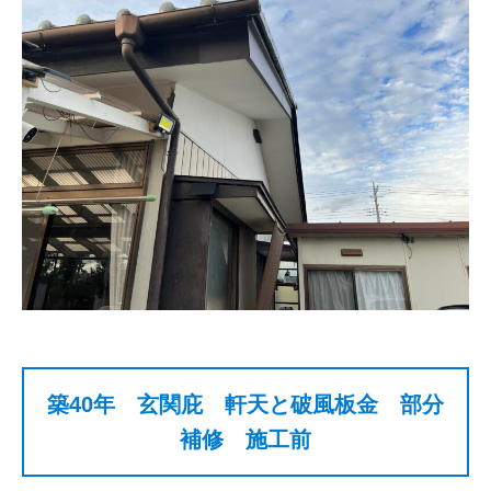
築40年 玄関庇 軒天と破風板金 部分
補修 施工前