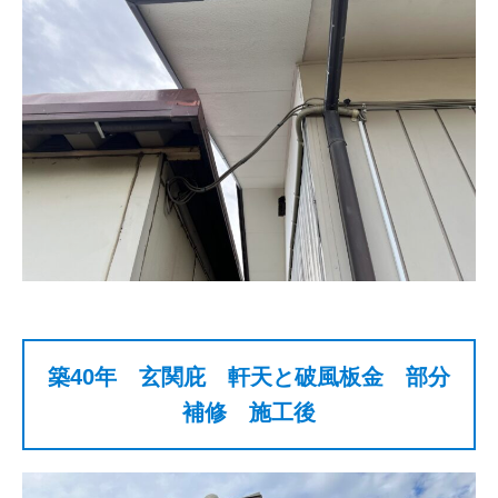
築40年 玄関庇 軒天と破風板金 部分
補修 施工後