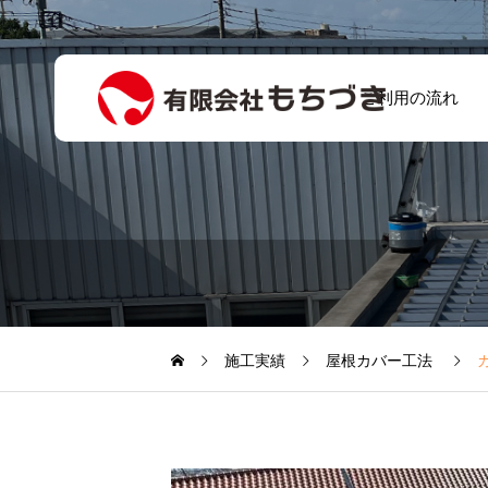
ご利用の流れ
雨漏りしていた外
壁の下地補強・板
お客様の声5
金修理（A様邸）
｜10万 伊勢崎市
施工実績
屋根カバー工法
連取町