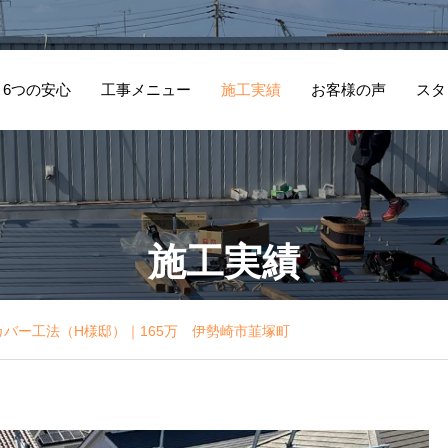
6つの安心
工事メニュー
施工実績
お客様の声
スタ
防犯対策として勝
地
施工実績
手口を板金でふさ
補
お客様の声4
お
ぐ工事（M様邸）
邸
｜8万 伊勢崎市香
東
カバー工法（H様邸）｜165万 伊勢崎市韮塚町
林町二丁目