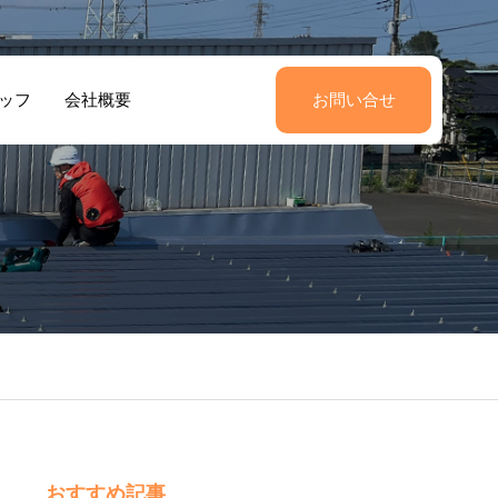
ッフ
会社概要
お問い合せ
震でずれた棟瓦
雨漏り修繕工事
修工事 （Y様
客様の声3
（K様邸）｜12
お客様の声2
）｜6万 太田市
万 伊勢崎連取
長岡町
おすすめ記事