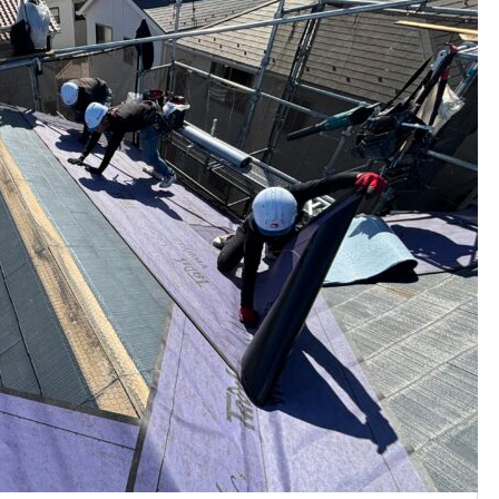
地震でずれた棟瓦補修工事 （
邸）｜6万 太田市東長岡町