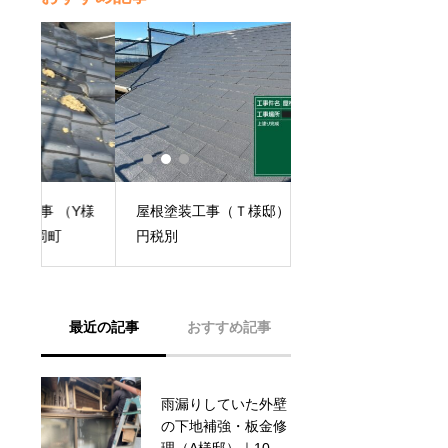
Y様
屋根塗装工事（Ｔ様邸）｜38万
屋根部品（ケラバ板金
円税別
（T様邸）｜20万円
最近の記事
おすすめ記事
雨漏りしていた外壁
外壁修繕工事（E
の下地補強・板金修
様）｜15万円