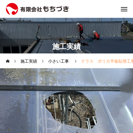
施工実績
施工実績
小さい工事
テラス ポリカ平板貼替工