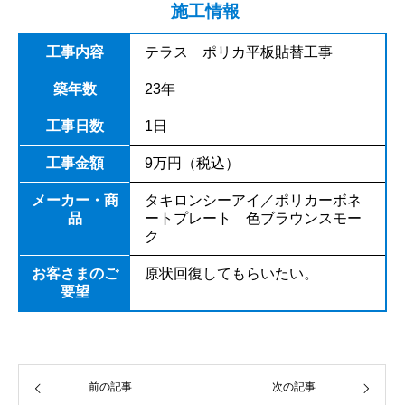
施工情報
工事内容
テラス ポリカ平板貼替工事
築年数
23年
工事日数
1日
工事金額
9万円（税込）
メーカー・商
タキロンシーアイ／ポリカーボネ
品
ートプレート 色ブラウンスモー
ク
お客さまのご
原状回復してもらいたい。
要望
前の記事
次の記事