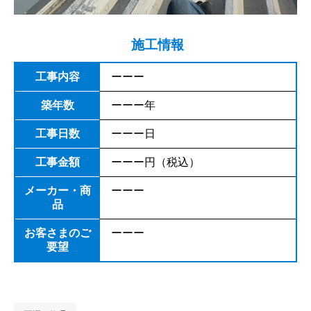
施工情報
工事内容
ーーー
築年数
ーーー年
工事日数
ーーー日
工事金額
ーーー円（税込）
メーカー・商
ーーー
品
お客さまのご
ーーー
要望